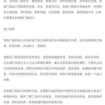
慧，还得是门面担当，通俗的讲，既要活好，同时也要好看，具有现代美感。智
能门锁设计需要兼具智能，安全，美观等特点，智能门锁设计风格多样，常用的
有古典风格、简约风格、商务风格、科技风格、家居风格、易用风格等等...让我
们看看这款智能门锁设计。
设计说明
智能门锁的设计灵感来源于现代感和强烈未来感的跑车外观，追求速度感和力量
感，外柔内刚，流动静止，受阻碍。
智能化门锁造型的外形有变化，造型线条微妙多变，具有流动性，更具灵动性，
让金属不再是过去人们认为笨重的属性，被认为是外柔内刚的属性。主要特点结
合优美的线条感，用简洁的线条勾勒出不同的身材，肌肉感强，金属的强健与坚
固，科技与智慧的完美结合，简洁而不烦琐，亲和力更强更温馨，给您一个放心
的家。
在智能门锁设计的材料方面，金属和大面积黑色半透明亚克力面板的设计形成了
鲜明的对比，抛开了重工业时代的味道，与现代智能手机并肩作战，更具智能时
代感，黑科技先锋，将智能属性概括得淋漓尽致。