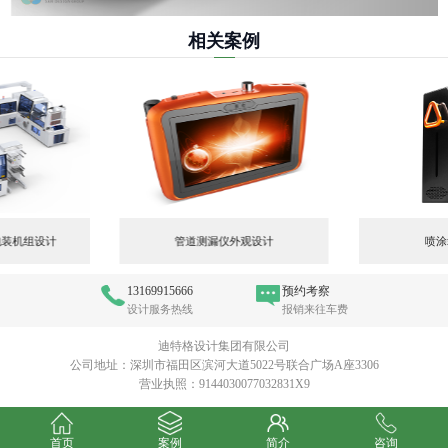
相关案例
包装机组设计
管道测漏仪外观设计
喷涂
13169915666
预约考察
设计服务热线
报销来往车费
迪特格设计集团有限公司
公司地址：深圳市福田区滨河大道5022号联合广场A座3306
营业执照：9144030077032831X9
首页
案例
简介
咨询