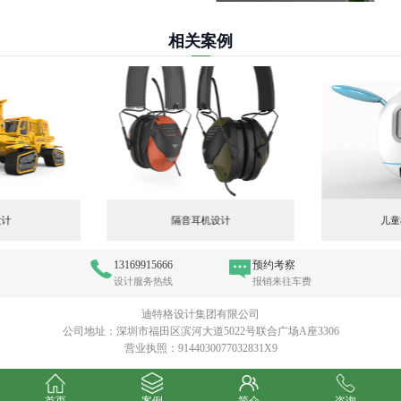
相关案例
儿童
设计
隔音耳机设计
13169915666
预约考察
设计服务热线
报销来往车费
迪特格设计集团有限公司
公司地址：深圳市福田区滨河大道5022号联合广场A座3306
营业执照：9144030077032831X9