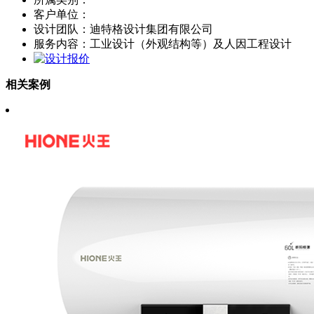
客户单位：
设计团队：迪特格设计集团有限公司
服务内容：工业设计（外观结构等）及人因工程设计
相关案例