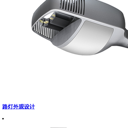
路灯外观设计