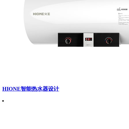
HIONE智能热水器设计