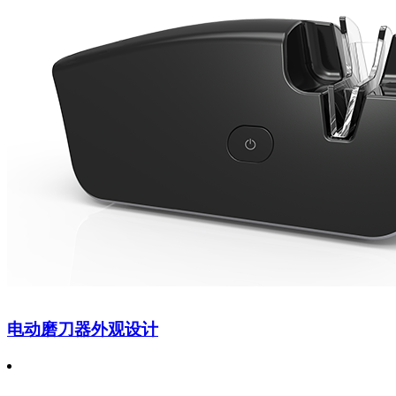
电动磨刀器外观设计