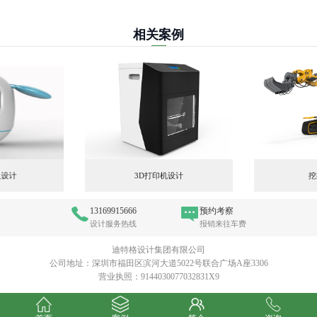
相关案例
人设计
3D打印机设计
挖
13169915666
预约考察
设计服务热线
报销来往车费
迪特格设计集团有限公司
公司地址：深圳市福田区滨河大道5022号联合广场A座3306
营业执照：9144030077032831X9